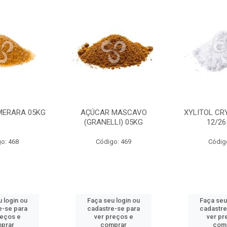
MERARA 05KG
AÇÚCAR MASCAVO
XYLITOL CR
(GRANELLI) 05KG
12/26
o: 468
Código: 469
Códig
 login ou
Faça seu login ou
Faça seu
e-se para
cadastre-se para
cadastre
reços e
ver preços e
ver pr
prar
comprar
com