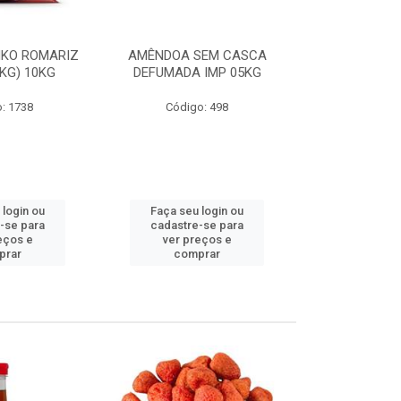
NKO ROMARIZ
AMÊNDOA SEM CASCA
PÁPRICA AST
1KG) 10KG
DEFUMADA IMP 05KG
: 1738
Código: 498
Código
 login ou
Faça seu login ou
Faça seu 
-se para
cadastre-se para
cadastre
eços e
ver preços e
ver pr
prar
comprar
comp