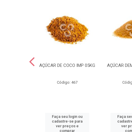
CRYSTAL MESH
AÇÚCAR DE COCO IMP 05KG
AÇÚCAR DE
IMP 05KG
go: 935
Código: 467
Códig
u login ou
Faça seu login ou
Faça seu
e-se para
cadastre-se para
cadastr
reços e
ver preços e
ver p
mprar
comprar
com