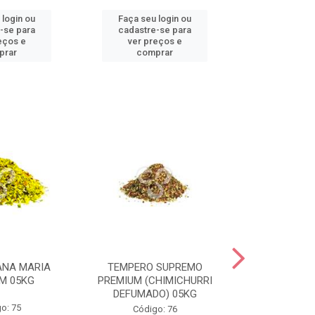
 login ou
Faça seu login ou
Faça seu 
-se para
cadastre-se para
cadastre
eços e
ver preços e
ver pr
prar
comprar
comp
ANA MARIA
TEMPERO SUPREMO
TEMPERO PE
M 05KG
PREMIUM (CHIMICHURRI
PREMIU
DEFUMADO) 05KG
o: 75
Códig
Código: 76