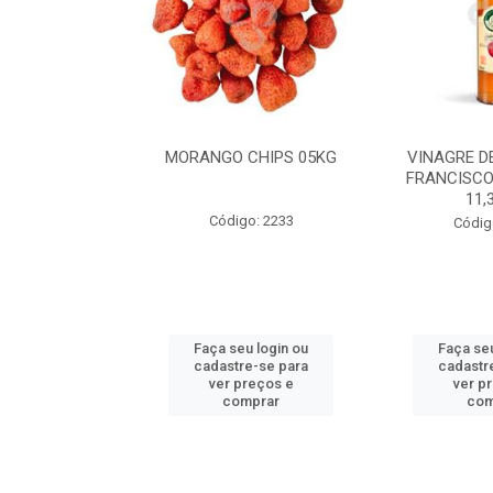
 GERGELIM
MORANGO CHIPS 05KG
VINAGRE D
24UNX150ML
FRANCISCO
11,
o: 2184
Código: 2233
Códig
u login ou
Faça seu login ou
Faça seu
e-se para
cadastre-se para
cadastr
reços e
ver preços e
ver p
mprar
comprar
com