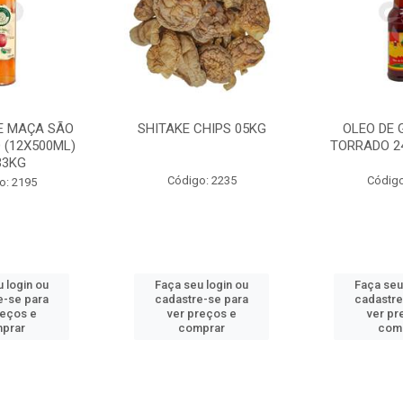
E MAÇA SÃO
SHITAKE CHIPS 05KG
OLEO DE 
 (12X500ML)
TORRADO 2
33KG
Código: 2235
Código
o: 2195
 login ou
Faça seu login ou
Faça seu
e-se para
cadastre-se para
cadastre
reços e
ver preços e
ver pr
prar
comprar
com