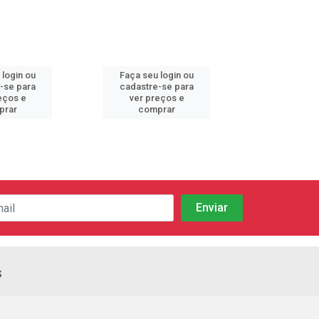
 login ou
Faça seu login ou
Faça seu 
-se para
cadastre-se para
cadastre
eços e
ver preços e
ver pr
prar
comprar
comp
s