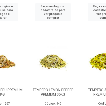
 login ou
Faça seu login ou
Faça seu
e-se para
cadastre-se para
cadastre
reços e
ver preços e
ver pr
prar
comprar
com
 EDU PREMIUM
TEMPERO LEMON PEPPER
TEMPERO 
0KG
PREMIUM 05KG
PREMIU
o: 1267
Código: 449
Códig