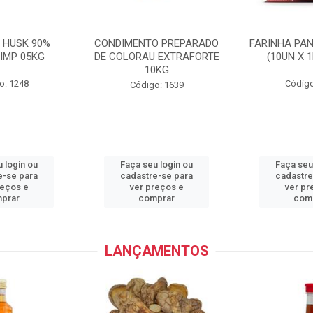
 HUSK 90%
CONDIMENTO PREPARADO
FARINHA PA
IMP 05KG
DE COLORAU EXTRAFORTE
(10UN X 
10KG
o: 1248
Código
Código: 1639
 login ou
Faça seu login ou
Faça seu
e-se para
cadastre-se para
cadastre
reços e
ver preços e
ver pr
prar
comprar
com
LANÇAMENTOS