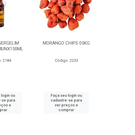
GERGELIM
MORANGO CHIPS 05KG
VINAGRE DE
4UNX150ML
FRANCISCO 
11,3
: 2184
Código: 2233
Código
 login ou
Faça seu login ou
Faça seu 
-se para
cadastre-se para
cadastre
eços e
ver preços e
ver pr
prar
comprar
comp