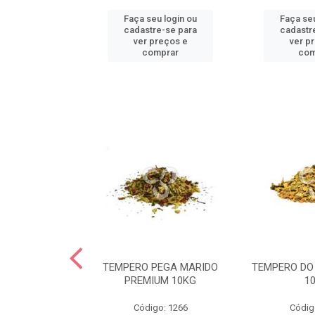
u login ou
Faça seu login ou
Faça seu
e-se para
cadastre-se para
cadastr
reços e
ver preços e
ver p
mprar
comprar
com
OLHO TARTARO
TEMPERO PEGA MARIDO
TEMPERO DO
UM 05KG
PREMIUM 10KG
1
go: 98
Código: 1266
Códig