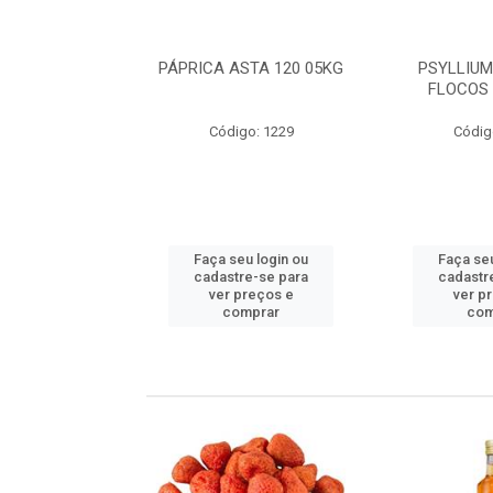
 SEM CASCA
PÁPRICA ASTA 120 05KG
PSYLLIUM
A IMP 05KG
FLOCOS 
go: 498
Código: 1229
Códig
u login ou
Faça seu login ou
Faça seu
e-se para
cadastre-se para
cadastr
reços e
ver preços e
ver p
mprar
comprar
com