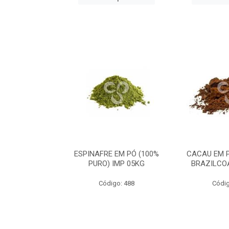
CA PERU 100%
ESPINAFRE EM PÓ (100%
CACAU EM 
IMP 05KG
PURO) IMP 05KG
BRAZILCO
go: 633
Código: 488
Códig