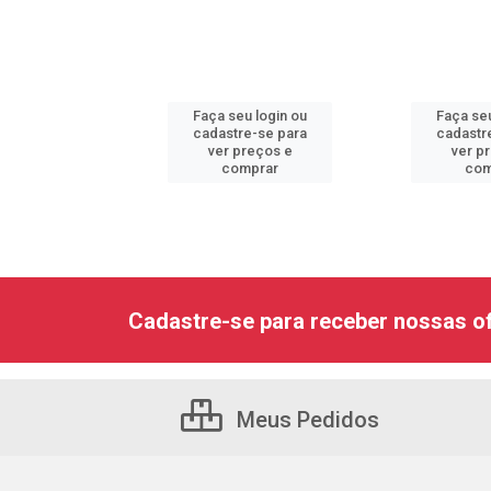
u login ou
Faça seu login ou
Faça seu
e-se para
cadastre-se para
cadastr
reços e
ver preços e
ver p
mprar
comprar
com
Cadastre-se para receber nossas of
Meus Pedidos