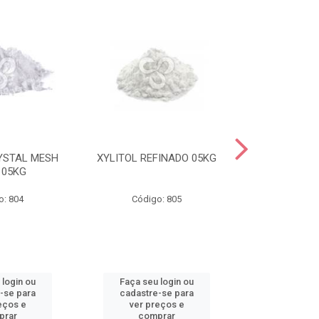
YSTAL MESH
XYLITOL REFINADO 05KG
MALTITOL CR
 05KG
20/40 I
o: 804
Código: 805
Código
 login ou
Faça seu login ou
Faça seu 
-se para
cadastre-se para
cadastre
eços e
ver preços e
ver pr
prar
comprar
comp