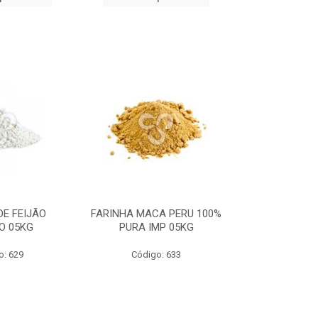
DE FEIJÃO
FARINHA MACA PERU 100%
ESPINAFRE E
O 05KG
PURA IMP 05KG
PURO) I
o: 629
Código: 633
Código