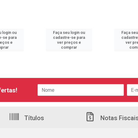
 login ou
Faça seu login ou
Faça seu
e-se para
cadastre-se para
cadastre
reços e
ver preços e
ver pr
prar
comprar
com
ertas!
Títulos
Notas Fiscai