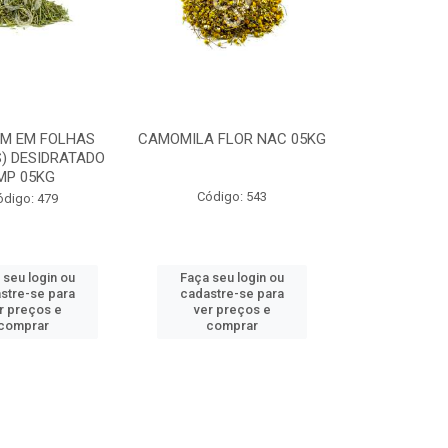
IM EM FOLHAS
CAMOMILA FLOR NAC 05KG
) DESIDRATADO
MP 05KG
Código: 543
ódigo: 479
 seu login ou
Faça seu login ou
stre-se para
cadastre-se para
r preços e
ver preços e
comprar
comprar