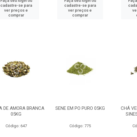
Faça seu login ou
Faça seu login ou
Faça
cadastre-se para
cadastre-se para
cada
ver preços e
ver preços e
ve
comprar
comprar
A DE AMORA BRANCA
SENE EM PO PURO 05KG
CHÁ VE
05KG
SINE
Código: 647
Código: 775
Có