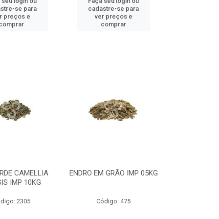
 seu login ou
Faça seu login ou
stre-se para
cadastre-se para
r preços e
ver preços e
comprar
comprar
RDE CAMELLIA
ENDRO EM GRÃO IMP 05KG
SIS IMP 10KG
digo: 2305
Código: 475