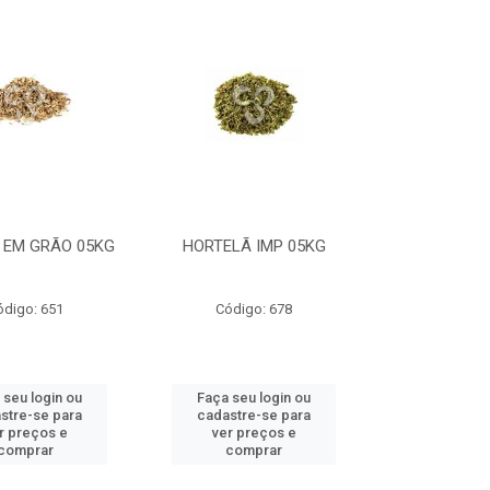
 EM GRÃO 05KG
HORTELÃ IMP 05KG
ódigo: 651
Código: 678
 seu login ou
Faça seu login ou
stre-se para
cadastre-se para
r preços e
ver preços e
comprar
comprar