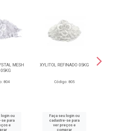
YSTAL MESH
XYLITOL REFINADO 05KG
MALTITOL CR
 05KG
20/40 I
o: 804
Código: 805
Código
 login ou
Faça seu login ou
Faça seu 
-se para
cadastre-se para
cadastre
eços e
ver preços e
ver pr
prar
comprar
comp