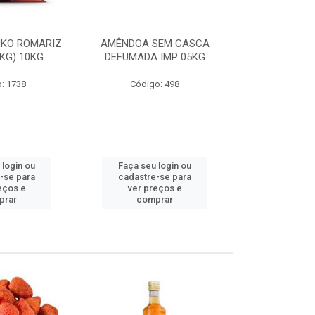
NKO ROMARIZ
AMÊNDOA SEM CASCA
PÁPRICA AST
1KG) 10KG
DEFUMADA IMP 05KG
: 1738
Código: 498
Código
 login ou
Faça seu login ou
Faça seu 
-se para
cadastre-se para
cadastre
eços e
ver preços e
ver pr
prar
comprar
comp