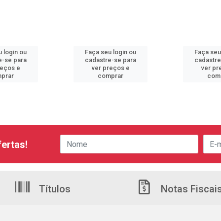
 login ou
Faça seu login ou
Faça seu
e-se para
cadastre-se para
cadastre
reços e
ver preços e
ver pr
prar
comprar
com
ertas!
Títulos
Notas Fiscai