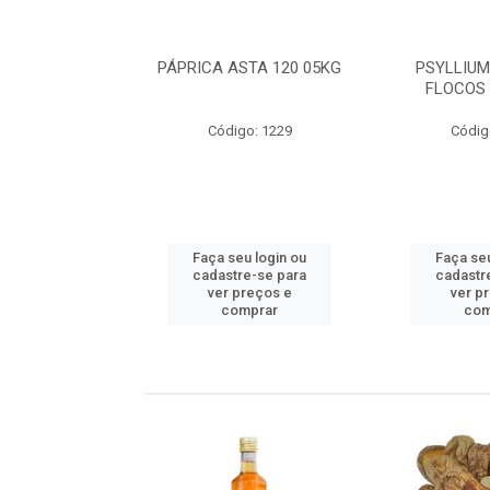
 SEM CASCA
PÁPRICA ASTA 120 05KG
PSYLLIUM
A IMP 05KG
FLOCOS 
go: 498
Código: 1229
Códig
u login ou
Faça seu login ou
Faça seu
e-se para
cadastre-se para
cadastr
reços e
ver preços e
ver p
mprar
comprar
com