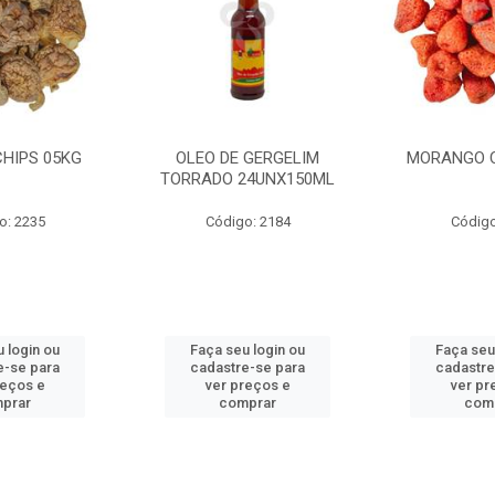
CHIPS 05KG
OLEO DE GERGELIM
MORANGO C
TORRADO 24UNX150ML
o: 2235
Código: 2184
Código
 login ou
Faça seu login ou
Faça seu
e-se para
cadastre-se para
cadastre
reços e
ver preços e
ver pr
prar
comprar
com