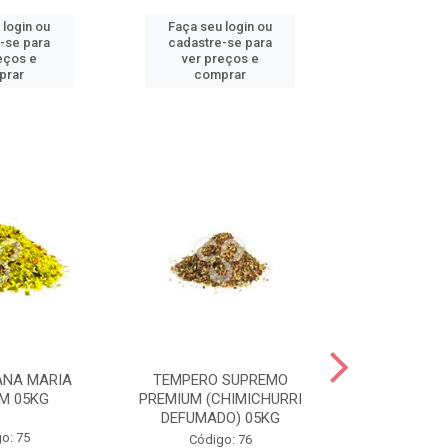
 login ou
Faça seu login ou
Faça seu 
-se para
cadastre-se para
cadastre
eços e
ver preços e
ver pr
prar
comprar
comp
ANA MARIA
TEMPERO SUPREMO
TEMPERO PE
M 05KG
PREMIUM (CHIMICHURRI
PREMIU
DEFUMADO) 05KG
o: 75
Códig
Código: 76