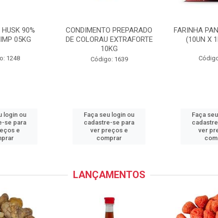
 HUSK 90%
CONDIMENTO PREPARADO
FARINHA PA
IMP 05KG
DE COLORAU EXTRAFORTE
(10UN X 
10KG
o: 1248
Código
Código: 1639
 login ou
Faça seu login ou
Faça seu
e-se para
cadastre-se para
cadastre
reços e
ver preços e
ver pr
prar
comprar
com
LANÇAMENTOS