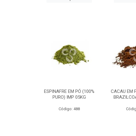
CA PERU 100%
ESPINAFRE EM PÓ (100%
CACAU EM 
IMP 05KG
PURO) IMP 05KG
BRAZILCO
go: 633
Código: 488
Códig