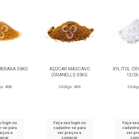
MERARA 05KG
AÇÚCAR MASCAVO
XYLITOL CR
(GRANELLI) 05KG
12/26
o: 468
Código: 469
Códig
 login ou
Faça seu login ou
Faça seu
e-se para
cadastre-se para
cadastre
reços e
ver preços e
ver pr
prar
comprar
com