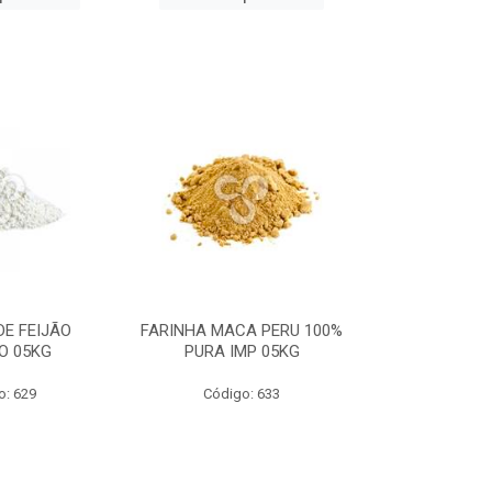
DE FEIJÃO
FARINHA MACA PERU 100%
ESPINAFRE E
O 05KG
PURA IMP 05KG
PURO) I
o: 629
Código: 633
Código