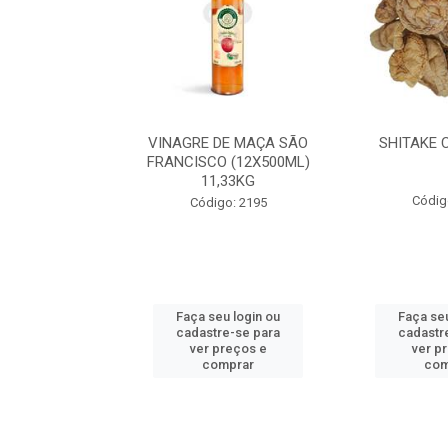
CHIPS 05KG
VINAGRE DE MAÇA SÃO
SHITAKE 
FRANCISCO (12X500ML)
11,33KG
o: 2233
Códig
Código: 2195
u login ou
Faça seu login ou
Faça seu
e-se para
cadastre-se para
cadastr
reços e
ver preços e
ver p
mprar
comprar
com