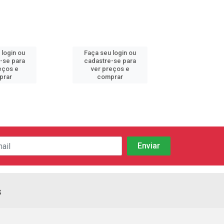
 login ou
Faça seu login ou
Faça seu 
-se para
cadastre-se para
cadastre
eços e
ver preços e
ver pr
prar
comprar
comp
s