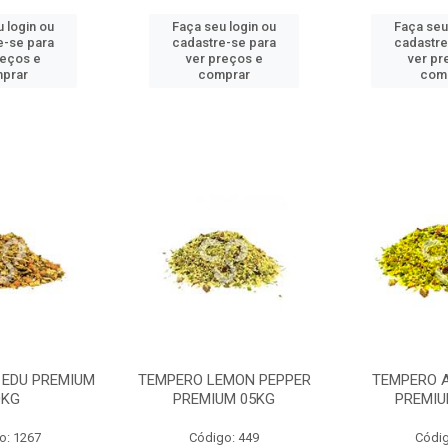
 login ou
Faça seu login ou
Faça seu
e-se para
cadastre-se para
cadastre
reços e
ver preços e
ver pr
prar
comprar
com
 EDU PREMIUM
TEMPERO LEMON PEPPER
TEMPERO 
0KG
PREMIUM 05KG
PREMIU
o: 1267
Código: 449
Códig