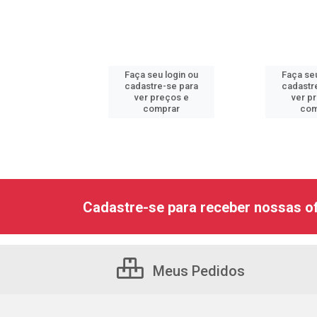
u login ou
Faça seu login ou
Faça seu
e-se para
cadastre-se para
cadastr
reços e
ver preços e
ver p
mprar
comprar
com
Cadastre-se para receber nossas of
Meus Pedidos