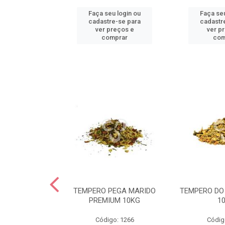
u login ou
Faça seu login ou
Faça seu
e-se para
cadastre-se para
cadastr
reços e
ver preços e
ver p
mprar
comprar
com
OLHO TARTARO
TEMPERO PEGA MARIDO
TEMPERO DO
UM 05KG
PREMIUM 10KG
1
go: 98
Código: 1266
Códig