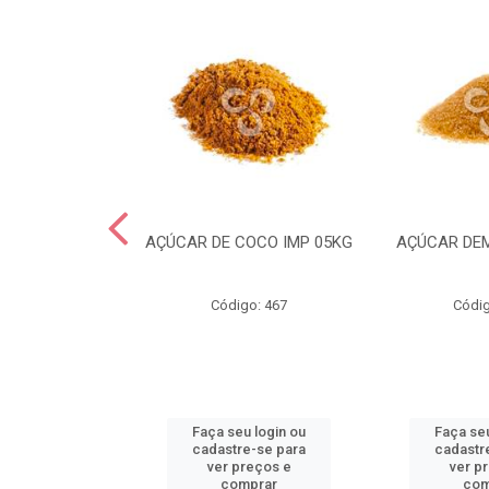
CRYSTAL MESH
AÇÚCAR DE COCO IMP 05KG
AÇÚCAR DE
IMP 05KG
go: 935
Código: 467
Códig
u login ou
Faça seu login ou
Faça seu
e-se para
cadastre-se para
cadastr
reços e
ver preços e
ver p
mprar
comprar
com