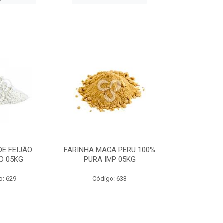
DE FEIJÃO
FARINHA MACA PERU 100%
ESPINAFRE E
O 05KG
PURA IMP 05KG
PURO) I
o: 629
Código: 633
Código