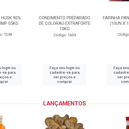
 HUSK 90%
CONDIMENTO PREPARADO
FARINHA PA
IMP 05KG
DE COLORAU EXTRAFORTE
(10UN X 
10KG
o: 1248
Código
Código: 1639
 login ou
Faça seu login ou
Faça seu
e-se para
cadastre-se para
cadastre
reços e
ver preços e
ver pr
prar
comprar
com
LANÇAMENTOS