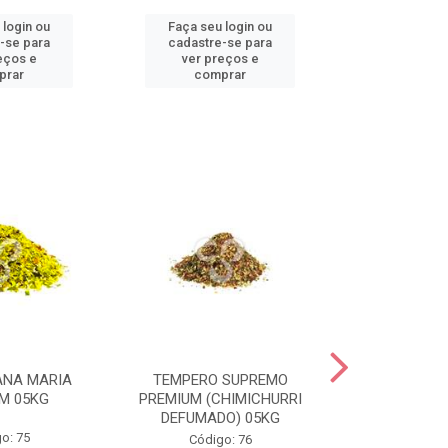
 login ou
Faça seu login ou
Faça seu 
-se para
cadastre-se para
cadastre
eços e
ver preços e
ver pr
prar
comprar
comp
ANA MARIA
TEMPERO SUPREMO
TEMPERO PE
M 05KG
PREMIUM (CHIMICHURRI
PREMIU
DEFUMADO) 05KG
o: 75
Códig
Código: 76