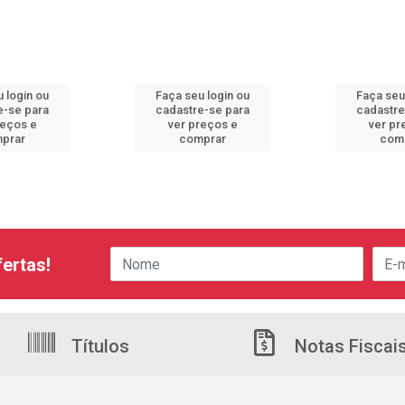
 login ou
Faça seu login ou
Faça seu
e-se para
cadastre-se para
cadastre
reços e
ver preços e
ver pr
prar
comprar
com
ertas!
Títulos
Notas Fiscai