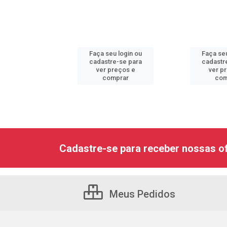
u login ou
Faça seu login ou
Faça seu
e-se para
cadastre-se para
cadastr
reços e
ver preços e
ver p
mprar
comprar
com
Cadastre-se para receber nossas of
Meus Pedidos