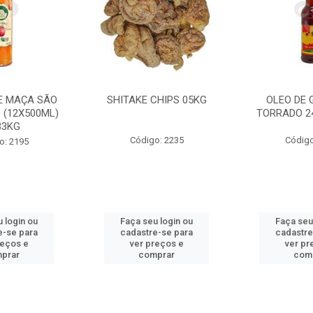
E MAÇA SÃO
SHITAKE CHIPS 05KG
OLEO DE 
 (12X500ML)
TORRADO 2
33KG
Código: 2235
Código
o: 2195
 login ou
Faça seu login ou
Faça seu
e-se para
cadastre-se para
cadastre
reços e
ver preços e
ver pr
prar
comprar
com