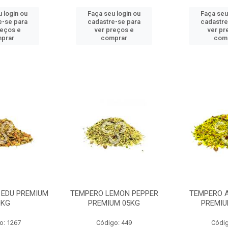
 login ou
Faça seu login ou
Faça seu
e-se para
cadastre-se para
cadastre
reços e
ver preços e
ver pr
prar
comprar
com
 EDU PREMIUM
TEMPERO LEMON PEPPER
TEMPERO 
0KG
PREMIUM 05KG
PREMIU
o: 1267
Código: 449
Códig