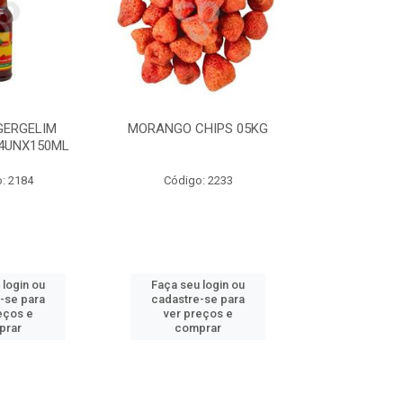
GERGELIM
MORANGO CHIPS 05KG
VINAGRE DE
4UNX150ML
FRANCISCO 
11,3
: 2184
Código: 2233
Código
 login ou
Faça seu login ou
Faça seu 
-se para
cadastre-se para
cadastre
eços e
ver preços e
ver pr
prar
comprar
comp