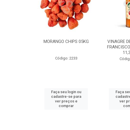
 GERGELIM
MORANGO CHIPS 05KG
VINAGRE D
24UNX150ML
FRANCISCO
11,
o: 2184
Código: 2233
Códig
u login ou
Faça seu login ou
Faça seu
e-se para
cadastre-se para
cadastr
reços e
ver preços e
ver p
mprar
comprar
com