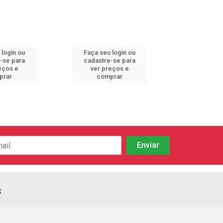
 login ou
Faça seu login ou
Faça seu 
-se para
cadastre-se para
cadastre
eços e
ver preços e
ver pr
prar
comprar
comp
s