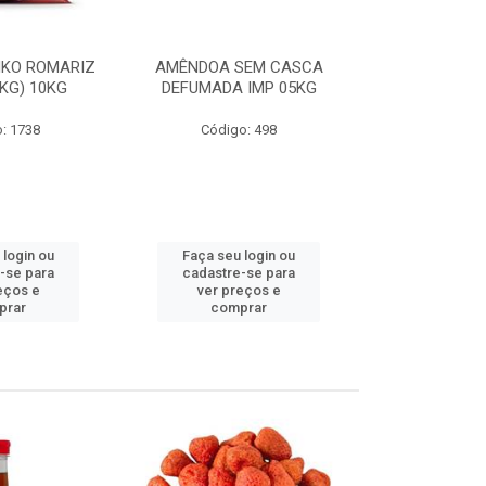
NKO ROMARIZ
AMÊNDOA SEM CASCA
PÁPRICA AST
1KG) 10KG
DEFUMADA IMP 05KG
: 1738
Código: 498
Código
 login ou
Faça seu login ou
Faça seu 
-se para
cadastre-se para
cadastre
eços e
ver preços e
ver pr
prar
comprar
comp