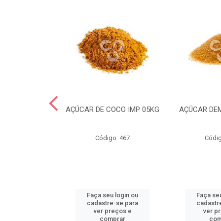
CRYSTAL MESH
AÇÚCAR DE COCO IMP 05KG
AÇÚCAR DE
IMP 05KG
go: 935
Código: 467
Códig
u login ou
Faça seu login ou
Faça seu
e-se para
cadastre-se para
cadastr
reços e
ver preços e
ver p
mprar
comprar
com