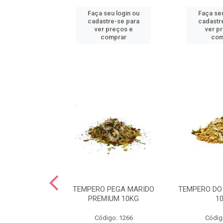
u login ou
Faça seu login ou
Faça seu
e-se para
cadastre-se para
cadastr
reços e
ver preços e
ver p
mprar
comprar
com
OLHO TARTARO
TEMPERO PEGA MARIDO
TEMPERO DO
UM 05KG
PREMIUM 10KG
1
go: 98
Código: 1266
Códig