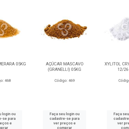
MERARA 05KG
AÇÚCAR MASCAVO
XYLITOL CR
(GRANELLI) 05KG
12/26
o: 468
Código: 469
Códig
 login ou
Faça seu login ou
Faça seu
e-se para
cadastre-se para
cadastre
reços e
ver preços e
ver pr
prar
comprar
com