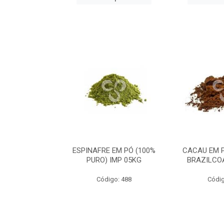
CA PERU 100%
ESPINAFRE EM PÓ (100%
CACAU EM 
IMP 05KG
PURO) IMP 05KG
BRAZILCO
go: 633
Código: 488
Códig