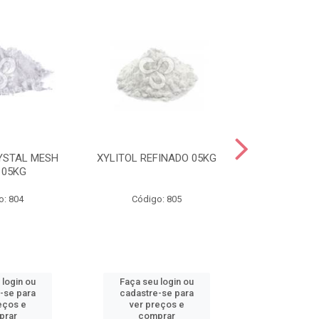
YSTAL MESH
XYLITOL REFINADO 05KG
MALTITOL CR
 05KG
20/40 I
o: 804
Código: 805
Código
 login ou
Faça seu login ou
Faça seu 
-se para
cadastre-se para
cadastre
eços e
ver preços e
ver pr
prar
comprar
comp