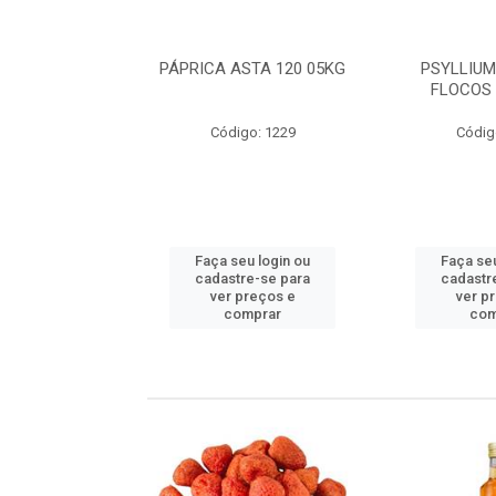
 SEM CASCA
PÁPRICA ASTA 120 05KG
PSYLLIUM
A IMP 05KG
FLOCOS 
go: 498
Código: 1229
Códig
u login ou
Faça seu login ou
Faça seu
e-se para
cadastre-se para
cadastr
reços e
ver preços e
ver p
mprar
comprar
com