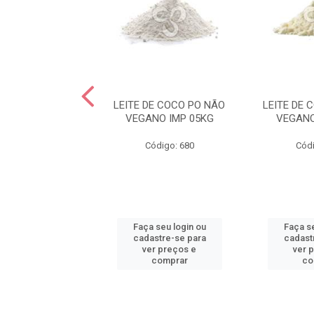
NHA DE SOJA
LEITE DE COCO PO NÃO
LEITE DE 
AL INABEL 05KG
VEGANO IMP 05KG
VEGANO
ódigo: 2204
Código: 680
Códi
 seu login ou
Faça seu login ou
Faça se
astre-se para
cadastre-se para
cadast
er preços e
ver preços e
ver 
comprar
comprar
co