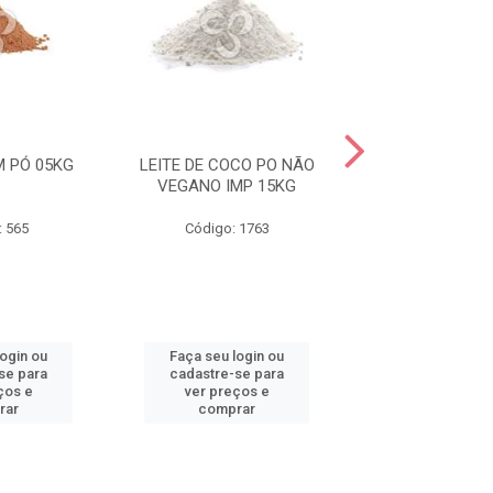
 PÓ 05KG
LEITE DE COCO PO NÃO
LEITE DE COCO
VEGANO IMP 15KG
VEGANO IMP
: 565
Código: 1763
Código: 17
login ou
Faça seu login ou
Faça seu log
se para
cadastre-se para
cadastre-se 
ços e
ver preços e
ver preços
rar
comprar
comprar