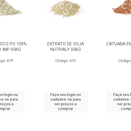
COCO PO 100%
EXTRATO DE SOJA
CATUABA EM
 IMP 05KG
NUTRIALY 05KG
go: 679
Código: 612
Código
u login ou
Faça seu login ou
Faça seu 
re-se para
cadastre-se para
cadastre-
preços e
ver preços e
ver pre
mprar
comprar
comp