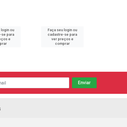
 login ou
Faça seu login ou
Faça seu 
-se para
cadastre-se para
cadastre
eços e
ver preços e
ver pr
prar
comprar
comp
s