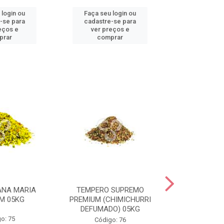
 login ou
Faça seu login ou
Faça seu 
-se para
cadastre-se para
cadastre
eços e
ver preços e
ver pr
prar
comprar
comp
ANA MARIA
TEMPERO SUPREMO
TEMPERO PE
M 05KG
PREMIUM (CHIMICHURRI
PREMIU
DEFUMADO) 05KG
o: 75
Códig
Código: 76