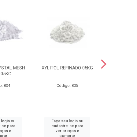
YSTAL MESH
XYLITOL REFINADO 05KG
MALTITOL CR
 05KG
20/40 I
o: 804
Código: 805
Código
 login ou
Faça seu login ou
Faça seu 
-se para
cadastre-se para
cadastre
eços e
ver preços e
ver pr
prar
comprar
comp