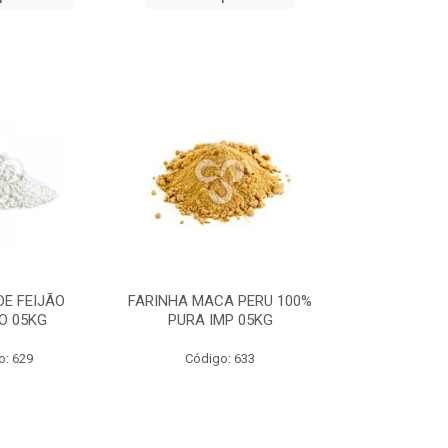
DE FEIJÃO
FARINHA MACA PERU 100%
ESPINAFRE E
O 05KG
PURA IMP 05KG
PURO) I
o: 629
Código: 633
Código