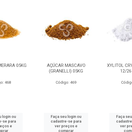
MERARA 05KG
AÇÚCAR MASCAVO
XYLITOL CR
(GRANELLI) 05KG
12/26
o: 468
Código: 469
Códig
 login ou
Faça seu login ou
Faça seu
e-se para
cadastre-se para
cadastre
reços e
ver preços e
ver pr
prar
comprar
com