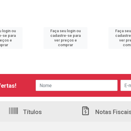
 login ou
Faça seu login ou
Faça seu
e-se para
cadastre-se para
cadastre
reços e
ver preços e
ver pr
prar
comprar
com
ertas!
Títulos
Notas Fiscai