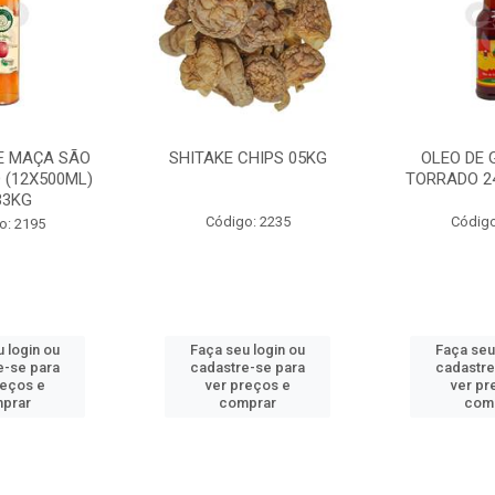
E MAÇA SÃO
SHITAKE CHIPS 05KG
OLEO DE 
 (12X500ML)
TORRADO 2
33KG
Código: 2235
Código
o: 2195
 login ou
Faça seu login ou
Faça seu
e-se para
cadastre-se para
cadastre
reços e
ver preços e
ver pr
prar
comprar
com