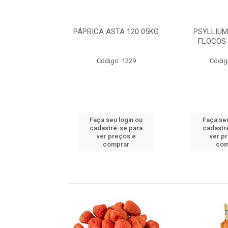
 SEM CASCA
PÁPRICA ASTA 120 05KG
PSYLLIUM
A IMP 05KG
FLOCOS 
go: 498
Código: 1229
Códig
u login ou
Faça seu login ou
Faça seu
e-se para
cadastre-se para
cadastr
reços e
ver preços e
ver p
mprar
comprar
com