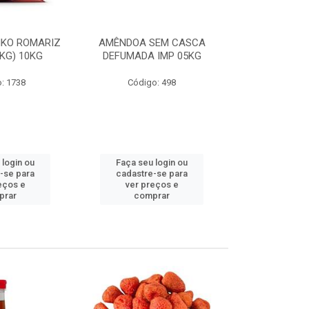
NKO ROMARIZ
AMÊNDOA SEM CASCA
PÁPRICA AST
1KG) 10KG
DEFUMADA IMP 05KG
: 1738
Código: 498
Código
 login ou
Faça seu login ou
Faça seu 
-se para
cadastre-se para
cadastre
eços e
ver preços e
ver pr
prar
comprar
comp