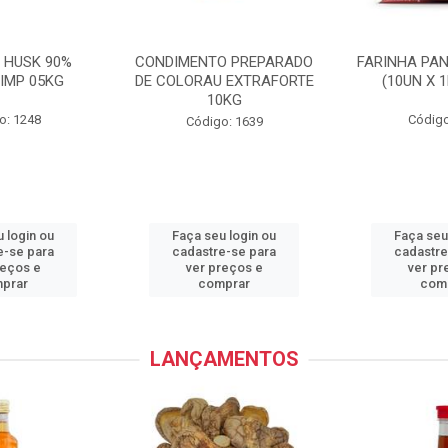
 HUSK 90%
CONDIMENTO PREPARADO
FARINHA PA
IMP 05KG
DE COLORAU EXTRAFORTE
(10UN X 
10KG
o: 1248
Código
Código: 1639
 login ou
Faça seu login ou
Faça seu
e-se para
cadastre-se para
cadastre
reços e
ver preços e
ver pr
prar
comprar
com
LANÇAMENTOS