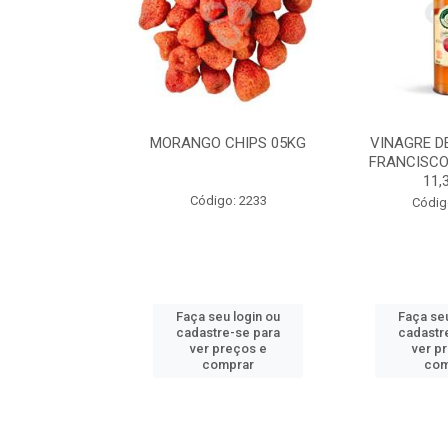
 GERGELIM
MORANGO CHIPS 05KG
VINAGRE D
24UNX150ML
FRANCISCO
11,
o: 2184
Código: 2233
Códig
u login ou
Faça seu login ou
Faça seu
e-se para
cadastre-se para
cadastr
reços e
ver preços e
ver p
mprar
comprar
com