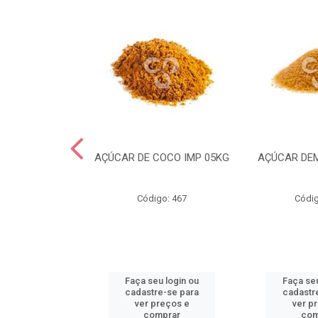
CRYSTAL MESH
AÇÚCAR DE COCO IMP 05KG
AÇÚCAR DE
IMP 05KG
go: 935
Código: 467
Códig
u login ou
Faça seu login ou
Faça seu
e-se para
cadastre-se para
cadastr
reços e
ver preços e
ver p
mprar
comprar
com