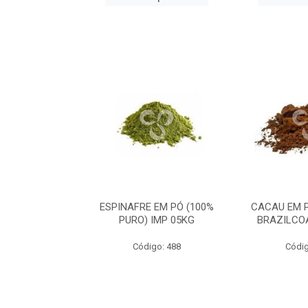
CA PERU 100%
ESPINAFRE EM PÓ (100%
CACAU EM 
IMP 05KG
PURO) IMP 05KG
BRAZILCO
go: 633
Código: 488
Códig