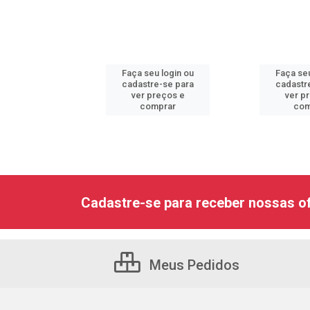
u login ou
Faça seu login ou
Faça seu
e-se para
cadastre-se para
cadastr
reços e
ver preços e
ver p
mprar
comprar
com
Cadastre-se para receber nossas of
Meus Pedidos