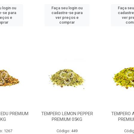
 login ou
Faça seu login ou
Faça seu
e-se para
cadastre-se para
cadastre
reços e
ver preços e
ver pr
prar
comprar
com
 EDU PREMIUM
TEMPERO LEMON PEPPER
TEMPERO 
0KG
PREMIUM 05KG
PREMIU
o: 1267
Código: 449
Códig