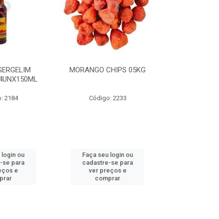
GERGELIM
MORANGO CHIPS 05KG
VINAGRE DE
4UNX150ML
FRANCISCO 
11,3
: 2184
Código: 2233
Código
 login ou
Faça seu login ou
Faça seu 
-se para
cadastre-se para
cadastre
eços e
ver preços e
ver pr
prar
comprar
comp