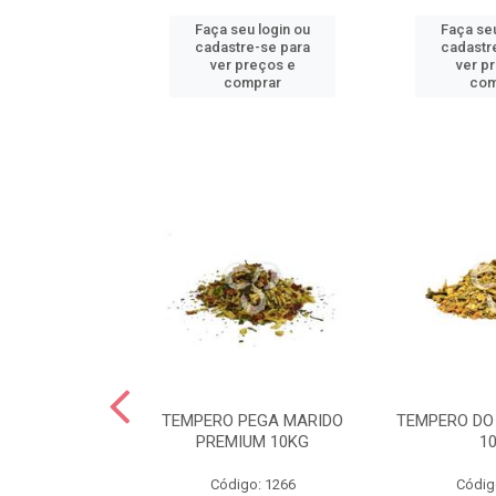
u login ou
Faça seu login ou
Faça seu
e-se para
cadastre-se para
cadastr
reços e
ver preços e
ver p
mprar
comprar
com
OLHO TARTARO
TEMPERO PEGA MARIDO
TEMPERO DO
UM 05KG
PREMIUM 10KG
1
go: 98
Código: 1266
Códig